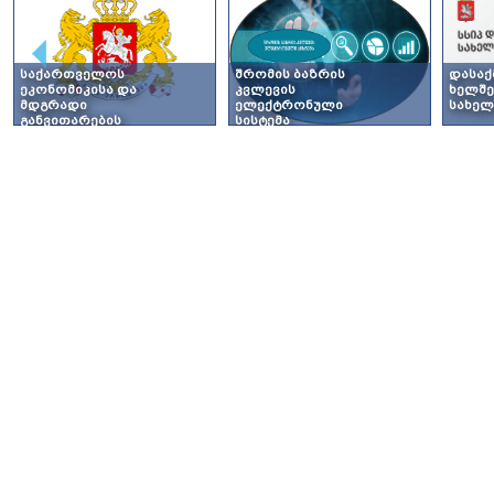
ᲡᲐᲥᲐᲠᲗᲕᲔᲚᲝᲡ
ᲨᲠᲝᲛᲘᲡ ᲑᲐᲖᲠᲘᲡ
ᲓᲐᲡᲐᲥ
ᲔᲙᲝᲜᲝᲛᲘᲙᲘᲡᲐ ᲓᲐ
ᲙᲕᲚᲔᲕᲘᲡ
ᲮᲔᲚᲨᲔ
ᲛᲓᲒᲠᲐᲓᲘ
ᲔᲚᲔᲥᲢᲠᲝᲜᲣᲚᲘ
ᲡᲐᲮᲔᲚ
ᲒᲐᲜᲕᲘᲗᲐᲠᲔᲑᲘᲡ
ᲡᲘᲡᲢᲔᲛᲐ
ᲡᲐᲛᲘᲜᲘᲡᲢᲠᲝ