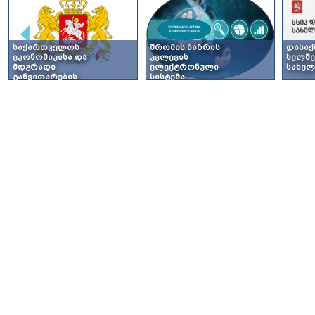
ᲡᲐᲥᲐᲠᲗᲕᲔᲚᲝᲡ
ᲨᲠᲝᲛᲘᲡ ᲑᲐᲖᲠᲘᲡ
ᲓᲐᲡᲐᲥ
ᲔᲙᲝᲜᲝᲛᲘᲙᲘᲡᲐ ᲓᲐ
ᲙᲕᲚᲔᲕᲘᲡ
ᲮᲔᲚᲨᲔ
ᲛᲓᲒᲠᲐᲓᲘ
ᲔᲚᲔᲥᲢᲠᲝᲜᲣᲚᲘ
ᲡᲐᲮᲔᲚ
ᲒᲐᲜᲕᲘᲗᲐᲠᲔᲑᲘᲡ
ᲡᲘᲡᲢᲔᲛᲐ
ᲡᲐᲛᲘᲜᲘᲡᲢᲠᲝ