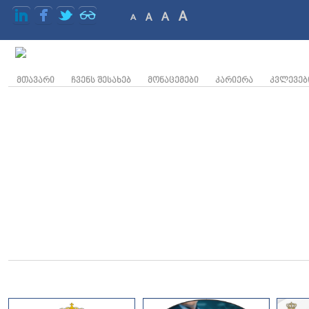
A
A
A
A
ᲛᲗᲐᲕᲐᲠᲘ
ᲩᲕᲔᲜᲡ ᲨᲔᲡᲐᲮᲔᲑ
ᲛᲝᲜᲐᲪᲔᲛᲔᲑᲘ
ᲙᲐᲠᲘᲔᲠᲐ
ᲙᲕᲚᲔᲕᲔᲑ