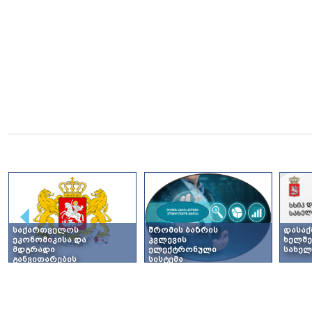
ᲡᲐᲥᲐᲠᲗᲕᲔᲚᲝᲡ
ᲨᲠᲝᲛᲘᲡ ᲑᲐᲖᲠᲘᲡ
ᲓᲐᲡᲐᲥ
ᲔᲙᲝᲜᲝᲛᲘᲙᲘᲡᲐ ᲓᲐ
ᲙᲕᲚᲔᲕᲘᲡ
ᲮᲔᲚᲨᲔ
ᲛᲓᲒᲠᲐᲓᲘ
ᲔᲚᲔᲥᲢᲠᲝᲜᲣᲚᲘ
ᲡᲐᲮᲔᲚ
ᲒᲐᲜᲕᲘᲗᲐᲠᲔᲑᲘᲡ
ᲡᲘᲡᲢᲔᲛᲐ
ᲡᲐᲛᲘᲜᲘᲡᲢᲠᲝ